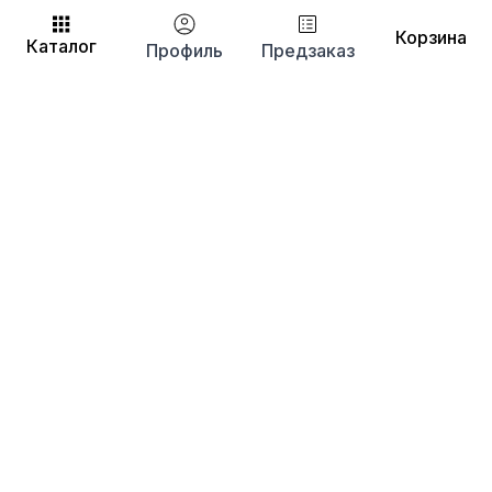
Корзина
Каталог
Профиль
Предзаказ
+7 (495) 737-30-61
sales@euronitka.ru
Московская обл., г. Балашиха
ш. Энтузиастов, д. 2Б
Информация покупателям
О компании
Доставка и оплата
Система скидок