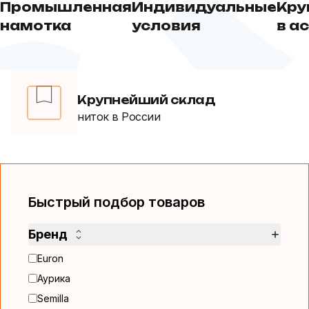
Промышленная
Индивидуальные
Кру
намотка
условия
в а
Крупнейший склад
ниток в России
Быстрый подбор товаров
Бренд
Euron
Аурика
Semilla