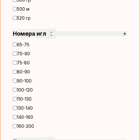
500 м
520 гр
Номера игл
65-75
70-90
75-80
80-90
90-100
100-120
110-130
130-140
140-160
160-200