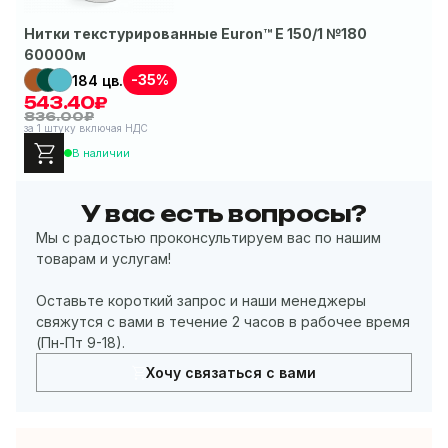
Нитки текстурированные Euron™ E 150/1 №180
60000м
-35%
184 цв.
543.40₽
з
836.00₽
за 1 штуку включая НДС
В наличии
У вас есть вопросы?
Мы с радостью проконсультируем вас по нашим
товарам и услугам!
Оставьте короткий запрос и наши менеджеры
свяжутся с вами в течение 2 часов в рабочее время
(Пн-Пт 9-18).
Хочу связаться с вами