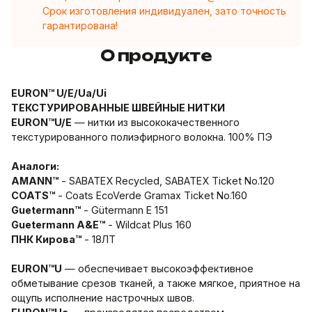
Срок изготовления индивидуален, зато точность
гарантирована!
О продукте
EURON™ U/E/Ua/Ui
ТЕКСТУРИРОВАННЫЕ ШВЕЙНЫЕ НИТКИ
EURON™U/E
— нитки из высококачественного
текстурированного полиэфирного волокна. 100% ПЭ
Аналоги:
AMANN™
- SABATEX Recycled, SABATEX Ticket No.120
COATS™
- Coats EcoVerde Gramax Ticket No.160
Guetermann™
- Gütermann E 151
Guetermann A&E™
- Wildcat Plus 160
ПНК Кирова™
- 18ЛТ
EURON™U
— обеспечивает высокоэффективное
обметывание срезов тканей, а также мягкое, приятное на
ощупь исполнение настрочных швов.