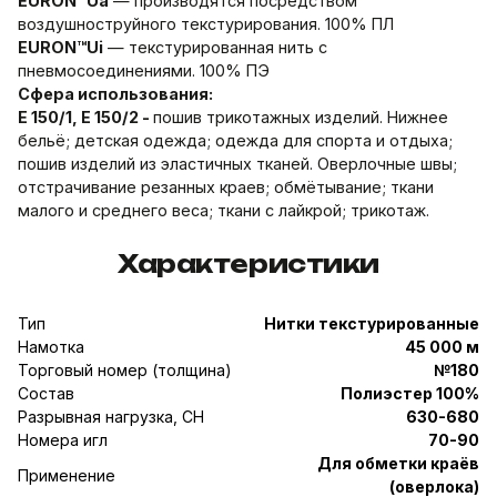
EURON™Ua
— производятся посредством
воздушноструйного текстурирования. 100% ПЛ
EURON™Ui
— текстурированная нить с
пневмосоединениями. 100% ПЭ
Сфера использования:
E 150/1, E 150/2 -
пошив трикотажных изделий. Нижнее
бельё; детская одежда; одежда для спорта и отдыха;
пошив изделий из эластичных тканей. Оверлочные швы;
отстрачивание резанных краев; обмётывание; ткани
малого и среднего веса; ткани с лайкрой; трикотаж.
Характеристики
Тип
Нитки текстурированные
Намотка
45 000 м
Торговый номер (толщина)
№180
Состав
Полиэстер 100%
Разрывная нагрузка, CH
630-680
Номера игл
70-90
Для обметки краёв
Применение
(оверлока)