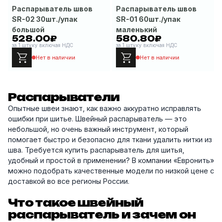
Распарыватель швов
Распарыватель швов
SR-02 30шт./упак
SR-01 60шт./упак
большой
маленький
528.00₽
580.80₽
за 1 штуку включая НДС
за 1 штуку включая НДС
Нет в наличии
Нет в наличии
Распарыватели
Опытные швеи знают, как важно аккуратно исправлять
ошибки при шитье. Швейный распарыватель — это
небольшой, но очень важный инструмент, который
помогает быстро и безопасно для ткани удалить нитки из
шва. Требуется купить распарыватель для шитья,
удобный и простой в применении? В компании «Евронить»
можно подобрать качественные модели по низкой цене с
доставкой во все регионы России.
Что такое швейный
распарыватель и зачем он