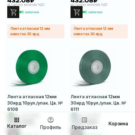
432.08₽
432.08₽
за 1 штуку включая НДС
за 1 штуку включая НДС
В наличии
В наличии
Лента атласная 12 мм
Лента атласная 12 мм
намотка 30 ярд
намотка 30 ярд
Лента атласная 12мм
Лента атласная 12мм
30ярд 10рул./упак. Цв. №
30ярд 10рул./упак. Цв. №
6108
6111
Цв. № 6108
Цв. № 6111
432.08₽
432.08₽
Корзина
Каталог
за 1 штуку включая НДС
за 1 штуку включая НДС
Профиль
Предзаказ
В наличии
В наличии