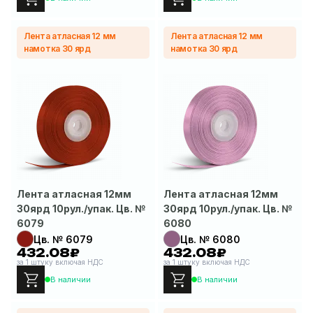
Лента атласная 12 мм
Лента атласная 12 мм
намотка 30 ярд
намотка 30 ярд
Лента атласная 12мм
Лента атласная 12мм
30ярд 10рул./упак. Цв. №
30ярд 10рул./упак. Цв. №
6079
6080
Цв. № 6079
Цв. № 6080
432.08₽
432.08₽
за 1 штуку включая НДС
за 1 штуку включая НДС
В наличии
В наличии