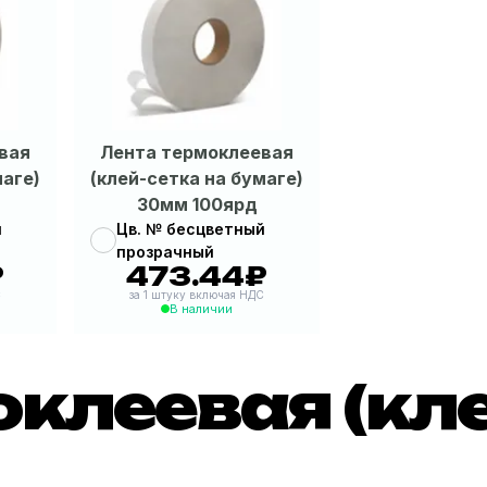
вая
Лента термоклеевая
маге)
(клей-сетка на бумаге)
30мм 100ярд
й
Цв. № бесцветный
прозрачный
₽
473.44₽
52₽
|
473.44₽
С
за 1 штуку включая НДС
В наличии
клеевая (кле