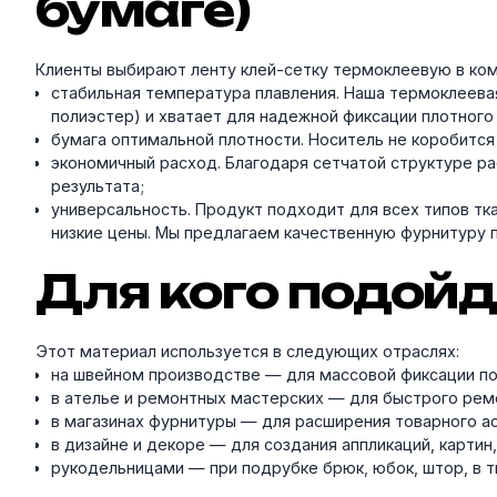
бумаге)
Клиенты выбирают ленту клей-сетку термоклеевую в ком
стабильная температура плавления. Наша термоклеевая 
полиэстер) и хватает для надежной фиксации плотного 
бумага оптимальной плотности. Носитель не коробится 
экономичный расход. Благодаря сетчатой структуре р
результата;
универсальность. Продукт подходит для всех типов тка
низкие цены. Мы предлагаем качественную фурнитуру п
Для кого подойд
Этот материал используется в следующих отраслях:
на швейном производстве — для массовой фиксации по
в ателье и ремонтных мастерских — для быстрого ремо
в магазинах фурнитуры — для расширения товарного ас
в дизайне и декоре — для создания аппликаций, картин,
рукодельницами — при подрубке брюк, юбок, штор, в т