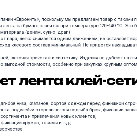
пании «Евронить», поскольку мы предлагаем товар с такими
лента на бумаге плавится при температуре 120-140 °C. Это б
материала (деним, сукно, драп);
от пара, легко снимается одним движением, не оставляет вор
асход клеевого состава минимальный. Не придется накладыва
ней, включая трикотаж и синтетику. Изделия не дубеют на сги
о выгодной стоимости, особенно при закупках крупным оптом
ет лента клей-се
дгибов низа, клапанов, бортов одежды перед финишной строч
нта: подклейки оторвавшегося подгиба брюк, фиксации запла
сортимента и привлечения новых клиентов;
 фиксации кружев, тесьмы и т.д.;
ворчестве.