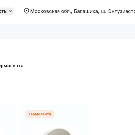
кты
Московская обл., Балашиха, ш. Энтузиаст
 распродажи
Цены ниже "Садовод"
ермолента
Термолента