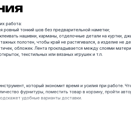
ния
их работа:
ся ровный тонкий шов без предварительной наметки;
клеивать нашивки, карманы, отделочные детали на куртки, д
отажных полотен, чтобы край не растягивался, а изделие не 
метичек, обложек. Лента прокладывается между слоями матери
ткрыток, текстильных или вязаных игрушек и т.п.
нструмент, который экономит время и усилия при работе. Чт
личество фурнитуры, поместить товар в корзину, пройти авт
 подскажет удобные варианты доставки.