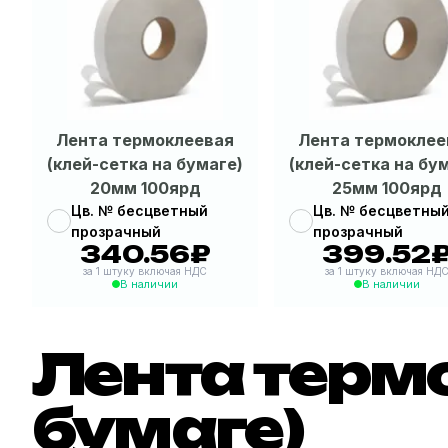
Лента термоклеевая
Лента термоклее
(клей-сетка на бумаге)
(клей-сетка на бу
20мм 100ярд
25мм 100ярд
Цв. № бесцветный
Цв. № бесцветны
прозрачный
прозрачный
340.56₽
399.52
|
340.56₽
|
399.
за 1 штуку включая НДС
за 1 штуку включая НД
В наличии
В наличии
Лента термо
бумаге)