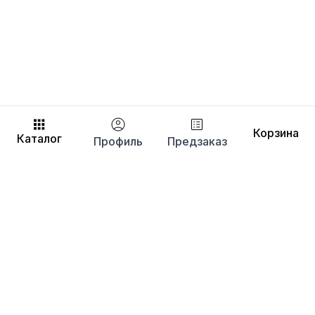
Корзина
Каталог
Профиль
Предзаказ
+7 (495) 737-30-61
sales@euronitka.ru
Московская обл., г. Балашиха