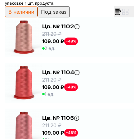
упаковке 1 шт. продукта.
В наличии
Под заказ
Цв. № 1102
211.20 ₽
109.00 ₽
−48%
2 ед.
Цв. № 1104
211.20 ₽
109.00 ₽
−48%
1 ед.
Цв. № 1105
211.20 ₽
109.00 ₽
−48%