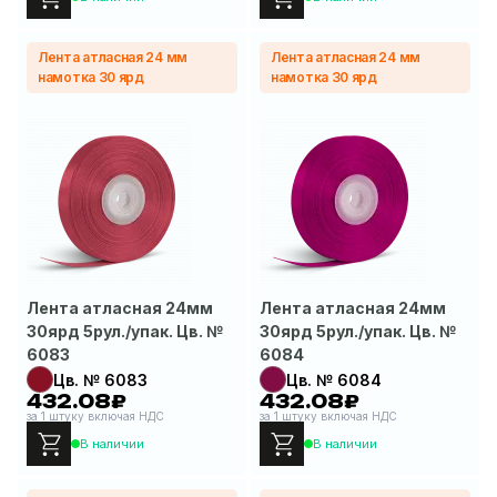
Лента атласная 24 мм
Лента атласная 24 мм
намотка 30 ярд
намотка 30 ярд
Лента атласная 24мм
Лента атласная 24мм
30ярд 5рул./упак. Цв. №
30ярд 5рул./упак. Цв. №
6083
6084
Цв. № 6083
Цв. № 6084
432.08₽
432.08₽
за 1 штуку включая НДС
за 1 штуку включая НДС
В наличии
В наличии