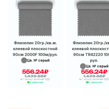
Флизелин 20гр./кв.м.
Флизелин 20гр./к
клеевой плоскостной
клеевой плоскос
90см 2000F 100м/рул.
90см TR42220 10
рул.
Цв. № серый
Цв. № серый
556.24₽
556.24₽
1,439.68₽
1,439.68₽
|
556.24₽
|
556.
за 1 штуку включая НДС
за 1 штуку включая НД
В наличии
В наличии