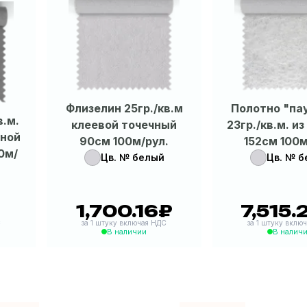
Флизелин 25гр./кв.м
Полотно "па
в.м.
клеевой точечный
23гр./кв.м. и
тной
90см 100м/рул.
152см 100м
0м/
Цв. № белый
Цв. № б
1,700.16₽
7,515.
24₽
|
1,700.16₽
|
7,
С
за 1 штуку включая НДС
за 1 штуку вклю
В наличии
В налич