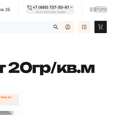
+7 (495) 737-30-61
ов 2Б
все способы связи
Топовые товары
Карты цветов
т 20гр/кв.м
отно) от