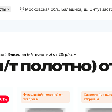
кты
Московская обл., Балашиха, ш. Энтузиаст
 распродажи
Цены ниже "Садовод"
лы
Флизелин (н/т полотно) от 20гр/кв.м
/т полотно) о
Флизелин (н/т полотно) от
Флизелин (н/т пол
-61%
20гр/кв.м
20гр/кв.м