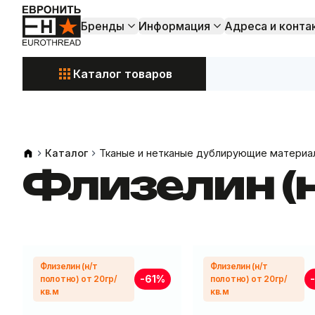
Бренды
Информация
Адреса и конта
Каталог товаров
Акции и
Свежие поступления
Каталог
Тканые и нетканые дублирующие материа
Флизелин (н
Флизелин (н/т
Флизелин (н/т
-61%
полотно) от 20гр/
полотно) от 20гр/
кв.м
кв.м