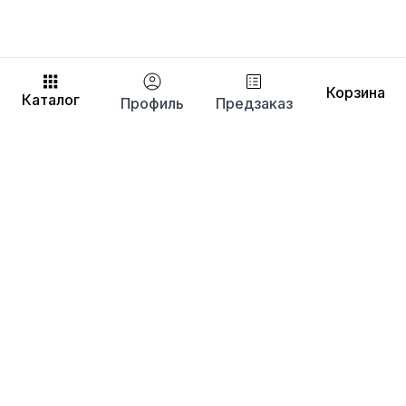
Корзина
Каталог
Профиль
Предзаказ
+7 (495) 737-30-61
sales@euronitka.ru
Московская обл., г. Балашиха
ш. Энтузиастов, д. 2Б