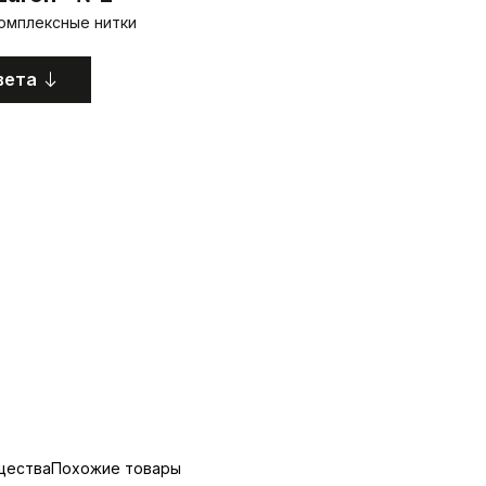
омплексные нитки
вета
щества
Похожие товары