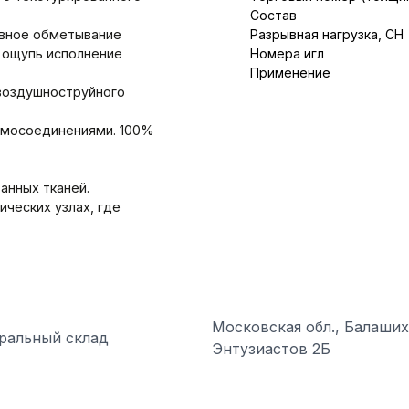
Состав
вное обметывание
Разрывная нагрузка, CH
а ощупь исполнение
Номера игл
Применение
воздушноструйного
вмосоединениями. 100%
анных тканей.
ических узлах, где
Московская обл., Балаших
ральный склад
Энтузиастов 2Б