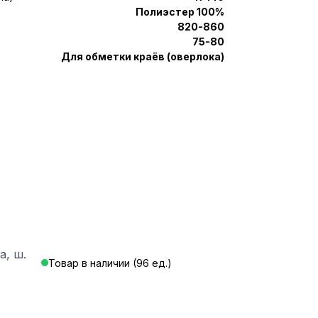
Полиэстер 100%
820-860
75-80
Для обметки краёв (оверлока)
а, ш.
Товар в наличии (96 ед.)