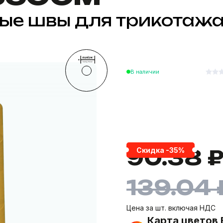
ные швы для трикотаж
В наличии
90.38 
Скидка -35%
139.04 
Цена за шт. включая НДС
Карта цветов 