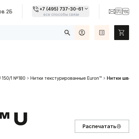
+7 (495) 737-30-61
ов 2Б
все способы связи
Топовые товары
Карты цветов
 150/1 №180
Нитки текстурированные Euron™
Нитки швейны
™ U
Распечатать