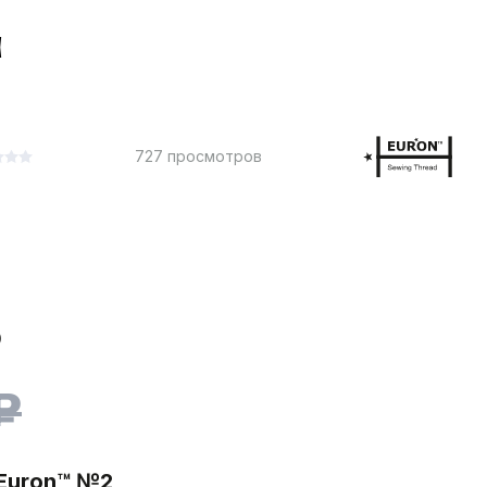
а
727 просмотров
₽
₽
Euron™ №2