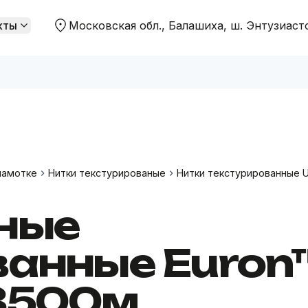
кты
Московская обл., Балашиха, ш. Энтузиаст
 распродажи
Цены ниже "Садовод"
намотке
Нитки текстурированые
Нитки текстурированные U
ные
ванные Euron
3500м