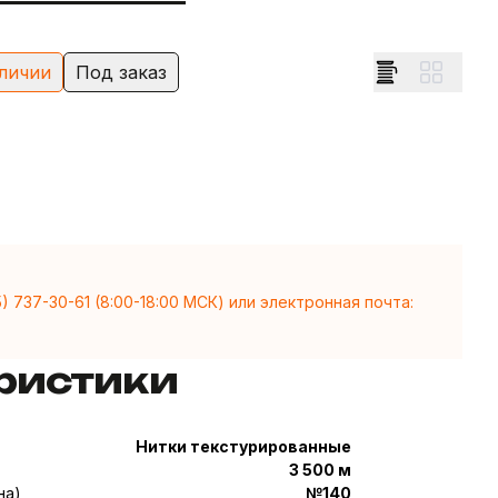
личии
Под заказ
5) 737-30-61
(8:00-18:00 МСК) или электронная почта:
ристики
Нитки текстурированные
3 500 м
на)
№140