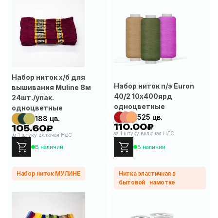
Набор ниток х/б для
Набор ниток п/э Euron
вышивания Muline 8м
40/2 10х400ярд
24шт./упак.
одноцветные
одноцветные
525 цв.
188 цв.
110.00₽
105.60₽
за 1 штуку включая НДС
за 1 штуку включая НДС
В наличии
В наличии
Набор ниток МУЛИНЕ
Нитка эластичная в
бытовой намотке