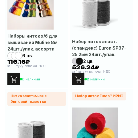
Наборы ниток х/б для
Набор ниток эласт.
вышивания Muline 8м
(спандекс) Euron SP37-
24шт./упак. ассорти
25 25м 24шт./упак.
6 цв.
2 цв.
116.16₽
за 1 штуку включая НДС
526.24₽
за 1 штуку включая НДС
В наличии
В наличии
Нитка эластичная в
Набор ниток Euron™ ИРИС
бытовой намотке