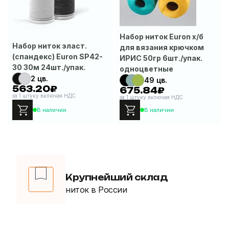
Набор ниток Euron х/б
Набор ниток эласт.
для вязания крючком
(спандекс) Euron SP42-
ИРИС 50гр 6шт./упак.
30 30м 24шт./упак.
одноцветные
2 цв.
49 цв.
563.20₽
675.84₽
за 1 штуку включая НДС
за 1 штуку включая НДС
В наличии
В наличии
Крупнейший склад
ниток в России