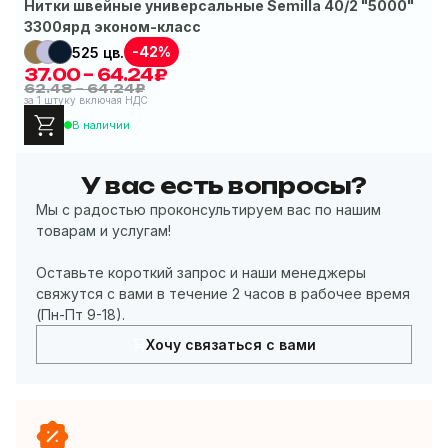
Нитки швейные универсальные Semilla 40/2 "5000"
3300ярд эконом-класс
-42%
525 цв.
37.00 – 64.24₽
з
62.48 – 64.24₽
за 1 штуку включая НДС
В наличии
У вас есть вопросы?
Мы с радостью проконсультируем вас по нашим
товарам и услугам!
Оставьте короткий запрос и наши менеджеры
свяжутся с вами в течение 2 часов в рабочее время
(Пн-Пт 9-18).
Хочу связаться с вами