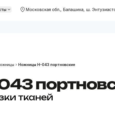
кты
Московская обл., Балашиха, ш. Энтузиаст
 распродажи
Цены ниже "Садовод"
ожницы
Ножницы Н-043 портновские
043 портнов
зки тканей