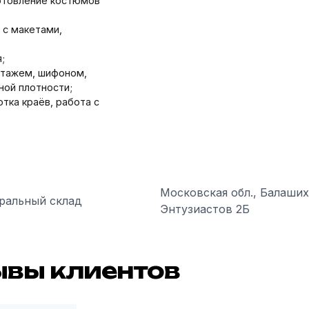
готовление костюмов
 с макетами,
;
отажем, шифоном,
ной плотности;
тка краёв, работа с
Московская обл., Балаших
ральный склад
Энтузиастов 2Б
ывы клиентов