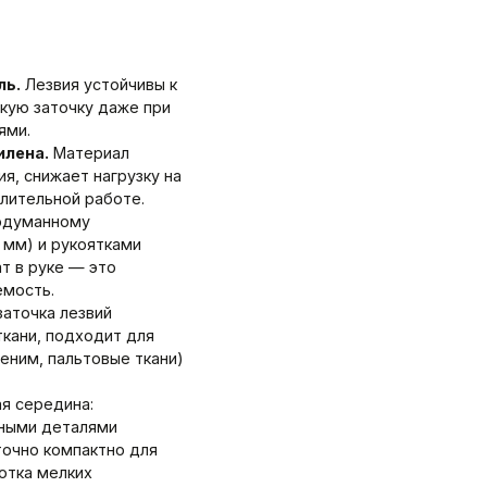
ль.
Лезвия устойчивы к
скую заточку даже при
ями.
илена.
Материал
я, снижает нагрузку на
длительной работе.
одуманному
 мм) и рукоятками
т в руке — это
емость.
аточка лезвий
кани, подходит для
еним, пальтовые ткани)
я середина:
пными деталями
точно компактно для
отка мелких