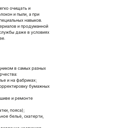
егко очищать и
окон и пыли, а при
пециальных навыков.
ериалов и продуманной
службы даже в условиях
ве.
ником в самых разных
рчества:
ье и на фабриках;
 корректировку бумажных
ошиве и ремонте
тки, пояса);
ное бельё, скатерти,