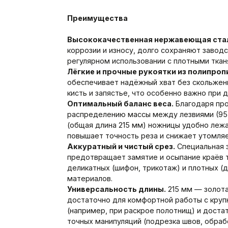
Преимущества
Высококачественная нержавеющая ста
коррозии и износу, долго сохраняют завод
регулярном использовании с плотными ткан
Лёгкие и прочные рукоятки из полипроп
обеспечивает надёжный хват без скольжени
кисть и запястье, что особенно важно при 
Оптимальный баланс веса.
Благодаря пр
распределению массы между лезвиями (95
(общая длина 215 мм) ножницы удобно лежа
повышает точность реза и снижает утомля
Аккуратный и чистый срез.
Специальная з
предотвращает замятие и осыпание краёв т
деликатных (шифон, трикотаж) и плотных (д
материалов.
Универсальность длины.
215 мм — золота
достаточно для комфортной работы с кру
(например, при раскрое полотнищ) и доста
точных манипуляций (подрезка швов, обраб