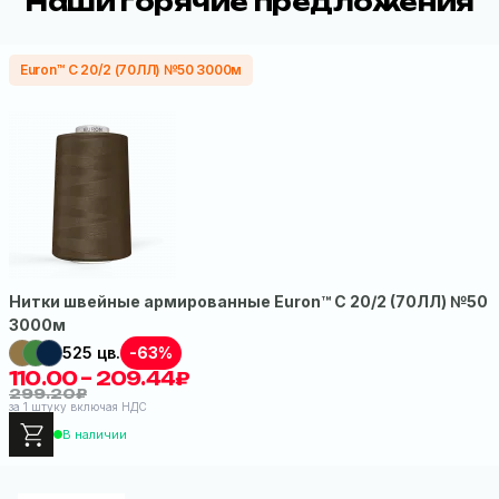
Наши горячие предложения
Euron™ C 20/2 (70ЛЛ) №50 3000м
Нитки швейные армированные Euron™ C 20/2 (70ЛЛ) №50
3000м
-63%
525 цв.
110.00 – 209.44₽
299.20₽
за 1 штуку включая НДС
В наличии