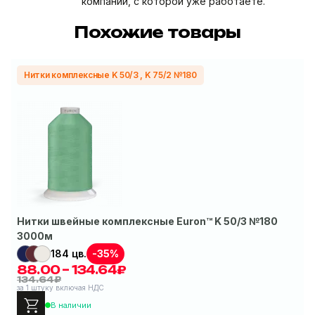
компании, с которой уже работаете.
Похожие товары
Нитки комплексные K 50/3 , K 75/2 №180
Нитки швейные комплексные Euron™ K 50/3 №180
3000м
-35%
184 цв.
88.00 – 134.64₽
134.64₽
за 1 штуку включая НДС
В наличии